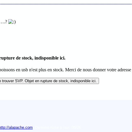
ue….?
pture de stock, indisponible ici.
issons en usb n'est plus en stock. Merci de nous donner votre adresse 
http://alapache.com
.
Dernière mise à jour: 08/26