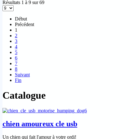
Résultats 1 à 9 sur 69
Début
Précédent
1
2
3
4
5
6
7
8
Suivant
Fin
Catalogue
chien amoureux cle usb
Un chien qui fait l'amour à votre ordi!