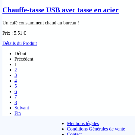
Chauffe-tasse USB avec tasse en acier
Un café constamment chaud au bureau !
Prix :
5,51 €
Détails du Produit
Début
Précédent
1
2
3
4
5
6
7
8
Suivant
Fin
Mentions légales
Conditions Générales de vente
Contact