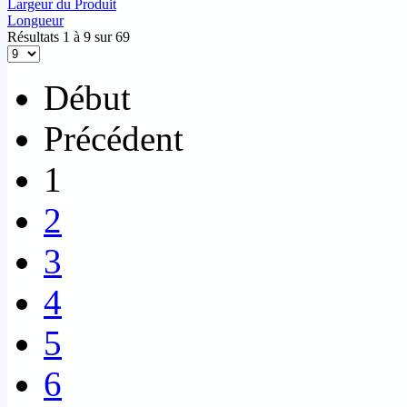
Largeur du Produit
Longueur
Résultats 1 à 9 sur 69
Début
Précédent
1
2
3
4
5
6